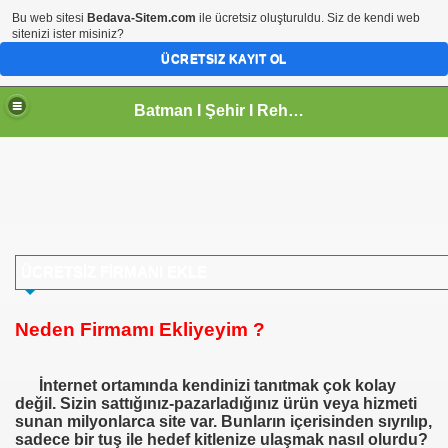
Bu web sitesi
Bedava-Sitem.com
ile ücretsiz oluşturuldu. Siz de kendi web
sitenizi ister misiniz?
ÜCRETSIZ KAYIT OL
Batman I Şehir I Rehberi
ÜCRETSİZ FİRMANI EKLE
Neden Firmamı Ekliyeyim ?
irmalari
İnternet ortamında kendinizi tanıtmak çok kolay
değil. Sizin sattığınız-pazarladığınız ürün veya hizmeti
sunan milyonlarca site var. Bunların içerisinden sıyrılıp,
sadece bir tuş ile hedef kitlenize ulaşmak nasıl olurdu?
malari