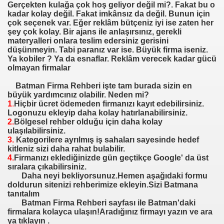
Gerçekten kulağa çok hoş geliyor değil mi?. Fakat bu o
kadar kolay değil. Fakat imkânsız da değil. Bunun için
asyon firmalari
çok seçenek var. Eğer reklâm bütçeniz iyi ise zaten her
şey çok kolay. Bir ajans ile anlaşırsınız, gerekli
materyalleri onlara teslim edersiniz gerisini
ri
düşünmeyin. Tabi paranız var ise. Büyük firma iseniz.
Ya kobiler ? Ya da esnaflar. Reklâm verecek kadar gücü
olmayan firmalar
Batman Firma Rehberi işte tam burada sizin en
büyük yardımcınız olabilir. Neden mi?
1
.
Hiçbir ücret ödemeden firmanızı kayıt edebilirsiniz.
Logonuzu ekleyip daha kolay hatırlanabilirsiniz.
2.
Bölgesel rehber olduğu için daha kolay
lari
ulaşılabilirsiniz.
3.
Kategorilere ayrılmış iş sahaları sayesinde hedef
kitleniz sizi daha rahat bulabilir.
4.
Firmanızı eklediğinizde gün geçtikçe Google' da üst
sıralara çıkabilirsiniz.
Daha neyi bekliyorsunuz.Hemen aşağıdaki formu
doldurun sitenizi rehberimize ekleyin.Sizi Batmana
 firmalari
tanıtalım
Batman Firma Rehberi sayfası ile Batman'daki
malari
firmalara kolayca ulaşın!Aradığınız firmayı yazın ve ara
ya tıklayın .