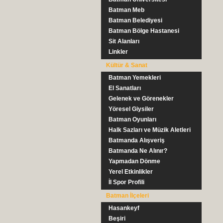
Batman Meb
Batman Belediyesi
Batman Bölge Hastanesi
Sit Alanları
Linkler
Kültür & Sanat
Batman Yemekleri
El Sanatları
Gelenek ve Görenekler
Yöresel Giysiler
Batman Oyunları
Halk Sazları ve Müzik Aletleri
Batmanda Alışveriş
Batmanda Ne Alınır?
Yapmadan Dönme
Yerel Etkinlikler
İl Spor Profili
Batman İlçeleri
Hasankeyf
Beşiri