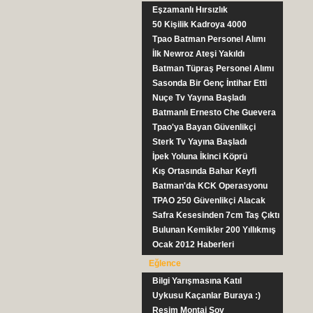
Eşzamanlı Hırsızlık
50 Kişilik Kadroya 4000
Başvuru
Tpao Batman Personel Alımı
İlk Newroz Ateşi Yakıldı
Batman Tüpraş Personel Alımı
Sasonda Bir Genç İntihar Etti
Nuçe Tv Yayına Başladı
Batmanlı Ernesto Che Guevera
Tpao'ya Bayan Güvenlikçi
Sterk Tv Yayına Başladı
İpek Yoluna İkinci Köprü
Kış Ortasında Bahar Keyfi
Batman'da KCK Operasyonu
TPAO 250 Güvenlikçi Alacak
Safra Kesesinden 7cm Taş Çıktı
Bulunan Kemikler 200 Yıllıkmış
Ocak 2012 Haberleri
Eğlence
Bilgi Yarışmasına Katıl
Uykusu Kaçanlar Buraya :)
Resim Montaj Şov