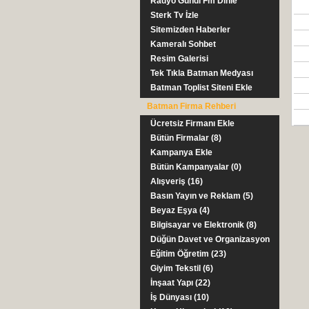
Radyo Gundi Fm Dinle
Sterk Tv İzle
Sitemizden Haberler
Kameralı Sohbet
Resim Galerisi
Tek Tıkla Batman Medyası
Batman Toplist Siteni Ekle
Batman Firma Rehberi
Ücretsiz Firmanı Ekle
Bütün Firmalar (8)
Kampanya Ekle
Bütün Kampanyalar (0)
Alışveriş (16)
Basın Yayın ve Reklam (5)
Beyaz Eşya (4)
Bilgisayar ve Elektronik (8)
Düğün Davet ve Organizasyon
(5)
Eğitim Öğretim (23)
Giyim Tekstil (6)
İnşaat Yapı (22)
İş Dünyası (10)