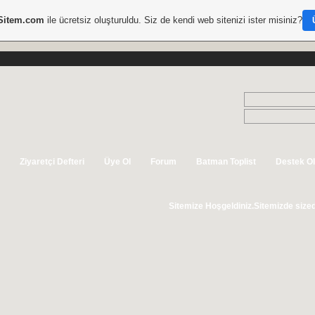
Sitem.com
ile ücretsiz oluşturuldu. Siz de kendi web sitenizi ister misiniz?
Ziyaretçi Defteri
Üye Ol
Forum
Batman Toplist
Destek Ol
Sitemize Hoşgeldiniz.Sitemizde sizede yer Ayırd