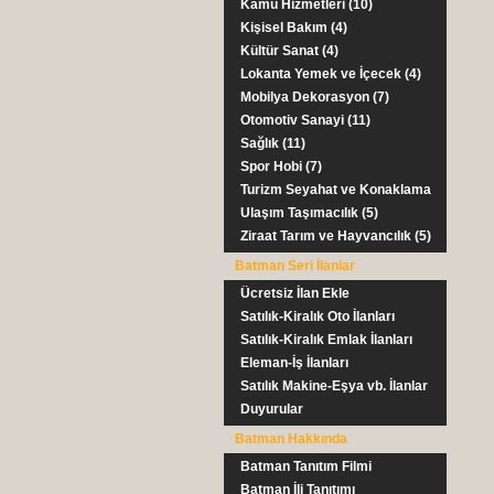
Kamu Hizmetleri (10)
Kişisel Bakım (4)
Kültür Sanat (4)
Lokanta Yemek ve İçecek (4)
Mobilya Dekorasyon (7)
Otomotiv Sanayi (11)
Sağlık (11)
Spor Hobi (7)
Turizm Seyahat ve Konaklama
(9)
Ulaşım Taşımacılık (5)
Ziraat Tarım ve Hayvancılık (5)
Batman Seri İlanlar
Ücretsiz İlan Ekle
Satılık-Kiralık Oto İlanları
Satılık-Kiralık Emlak İlanları
Eleman-İş İlanları
Satılık Makine-Eşya vb. İlanlar
Duyurular
Batman Hakkında
Batman Tanıtım Filmi
Batman İli Tanıtımı