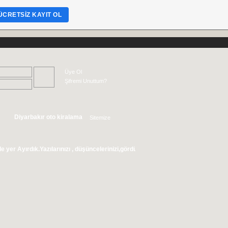
ÜCRETSIZ KAYIT OL
Üye Ol
Şifremi Unuttum?
Diyarbakır oto kiralama
Sitemize
Abone Olun
ık.Yazılarınızı , düşüncelerinizi,gördüğünüz olayları ve şikayetlerinizi sitemiz 