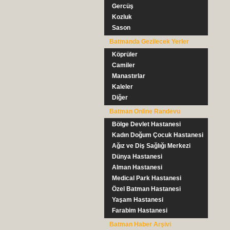
Gercüş
Kozluk
Sason
Batmanda Gezilecek Yerler
Köprüler
Camiler
Manastırlar
Kaleler
Diğer
Batman Online Randevu
Bölge Devlet Hastanesi
Kadın Doğum Çocuk Hastanesi
Ağız ve Diş Sağlığı Merkezi
Dünya Hastanesi
Alman Hastanesi
Medical Park Hastanesi
Özel Batman Hastanesi
Yaşam Hastanesi
Farabim Hastanesi
Batman Haber Arşivi