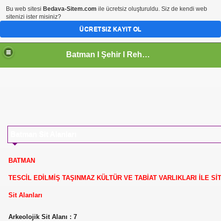
Bu web sitesi
Bedava-Sitem.com
ile ücretsiz oluşturuldu. Siz de kendi web
sitenizi ister misiniz?
ÜCRETSIZ KAYIT OL
Batman I Şehir I Rehberi
Batman Sit Alanları
BATMAN
TESCİL EDİLMİŞ TAŞINMAZ KÜLTÜR VE TABİAT VARLIKLARI İLE Sİ
Sit Alanları
Arkeolojik Sit Alanı : 7