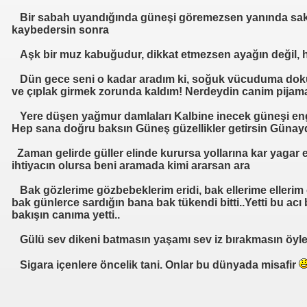
Bir sabah uyandığında güneşi göremezsen yanında sakın 
kaybedersin sonra
Aşk bir muz kabuğudur, dikkat etmezsen ayağın değil, h
Dün gece seni o kadar aradım ki, soğuk vücuduma dokun
ve çıplak girmek zorunda kaldım! Nerdeydin canim pijama
Yere düşen yağmur damlaları Kalbine inecek güneşi eng
Hep sana doğru baksın Güneş güzellikler getirsin Güna
Zaman gelirde güller elinde kurursa yollarına kar yagar e
ihtiyacın olursa beni aramada kimi ararsan ara
Bak gözlerime gözbebeklerim eridi, bak ellerime ellerim
bak günlerce sardığın bana bak tükendi bitti..Yetti bu ac
bakışın canıma yetti..
Gülü sev dikeni batmasın yaşamı sev iz bırakmasın öyle
Sigara içenlere öncelik tani. Onlar bu dünyada misafir