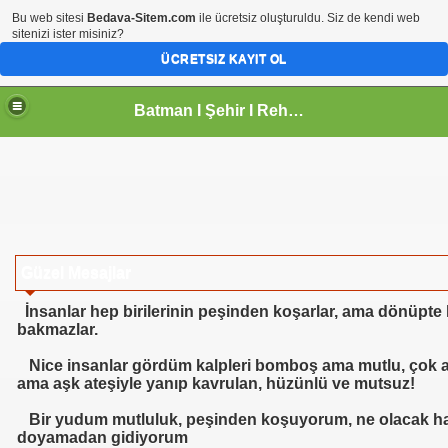
Bu web sitesi
Bedava-Sitem.com
ile ücretsiz oluşturuldu. Siz de kendi web
sitenizi ister misiniz?
ÜCRETSIZ KAYIT OL
Batman I Şehir I Rehberi
Güzel Mesajlar
İnsanlar hep birilerinin peşinden koşarlar, ama dönüpte
bakmazlar.
Nice insanlar gördüm kalpleri bomboş ama mutlu, çok az
ama aşk ateşiyle yanıp kavrulan, hüzünlü ve mutsuz!
Bir yudum mutluluk, peşinden koşuyorum, ne olacak hal
doyamadan gidiyorum