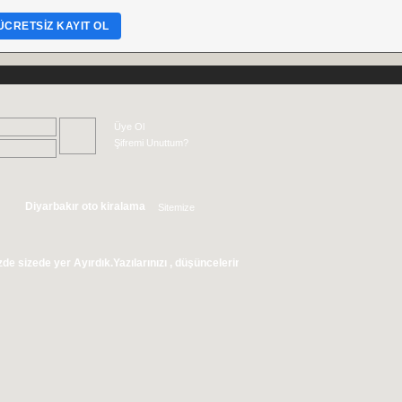
ÜCRETSIZ KAYIT OL
Üye Ol
Şifremi Unuttum?
Diyarbakır oto kiralama
Sitemize
Abone Olun
er Ayırdık.Yazılarınızı , düşüncelerinizi,gördüğünüz olayları ve şikayetlerinizi