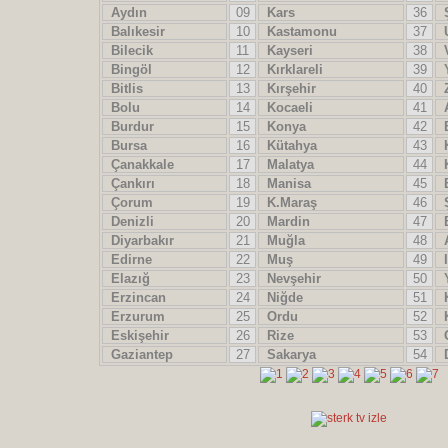
Aydın
09
Kars
36
Ş
Balıkesir
10
Kastamonu
37
U
Bilecik
11
Kayseri
38
V
Bingöl
12
Kırklareli
39
Y
Bitlis
13
Kırşehir
40
Z
Bolu
14
Kocaeli
41
A
Burdur
15
Konya
42
B
Bursa
16
Kütahya
43
K
Çanakkale
17
Malatya
44
K
Çankırı
18
Manisa
45
B
Çorum
19
K.Maraş
46
Ş
Denizli
20
Mardin
47
B
Diyarbakır
21
Muğla
48
A
Edirne
22
Muş
49
I
Elazığ
23
Nevşehir
50
Y
Erzincan
24
Niğde
51
K
Erzurum
25
Ordu
52
K
Eskişehir
26
Rize
53
O
Gaziantep
27
Sakarya
54
D