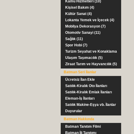
Kamu Hizmetleri (10)
Kişisel Bakım (4)
Kültür Sanat (4)
Lokanta Yemek ve İçecek (4)
Mobilya Dekorasyon (7)
Otomotiv Sanayi (11)
Sağlık (11)
Spor Hobi (7)
Turizm Seyahat ve Konaklama
(9)
Ulaşım Taşımacılık (5)
Ziraat Tarım ve Hayvancılık (5)
Batman Seri İlanlar
Ücretsiz İlan Ekle
Satılık-Kiralık Oto İlanları
Satılık-Kiralık Emlak İlanları
Eleman-İş İlanları
Satılık Makine-Eşya vb. İlanlar
Duyurular
Batman Hakkında
Batman Tanıtım Filmi
Batman İli Tanıtımı