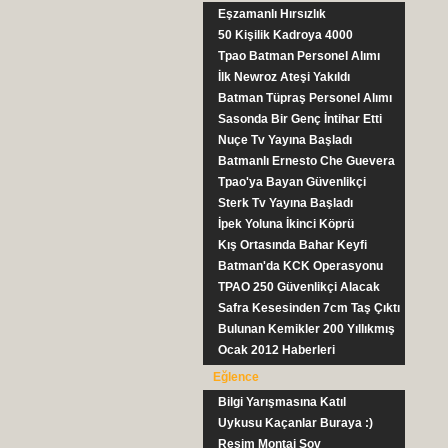
Eşzamanlı Hırsızlık
50 Kişilik Kadroya 4000
Başvuru
Tpao Batman Personel Alımı
İlk Newroz Ateşi Yakıldı
Batman Tüpraş Personel Alımı
Sasonda Bir Genç İntihar Etti
Nuçe Tv Yayına Başladı
Batmanlı Ernesto Che Guevera
Tpao'ya Bayan Güvenlikçi
Sterk Tv Yayına Başladı
İpek Yoluna İkinci Köprü
Kış Ortasında Bahar Keyfi
Batman'da KCK Operasyonu
TPAO 250 Güvenlikçi Alacak
Safra Kesesinden 7cm Taş Çıktı
Bulunan Kemikler 200 Yıllıkmış
Ocak 2012 Haberleri
Eğlence
Bilgi Yarışmasına Katıl
Uykusu Kaçanlar Buraya :)
Resim Montaj Şov