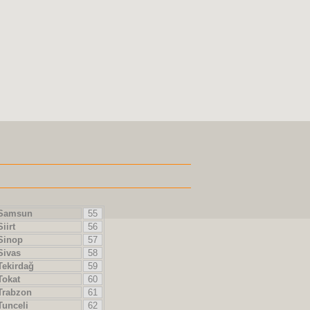
amsun
55
iirt
56
inop
57
ivas
58
ekirdağ
59
okat
60
rabzon
61
unceli
62