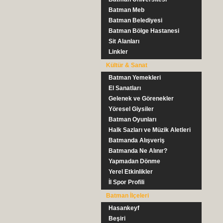
Batman Meb
Batman Belediyesi
Batman Bölge Hastanesi
Sit Alanları
Linkler
Kültür & Sanat
Batman Yemekleri
El Sanatları
Gelenek ve Görenekler
Yöresel Giysiler
Batman Oyunları
Halk Sazları ve Müzik Aletleri
Batmanda Alışveriş
Batmanda Ne Alınır?
Yapmadan Dönme
Yerel Etkinlikler
İl Spor Profili
Batman İlçeleri
Hasankeyf
Beşiri