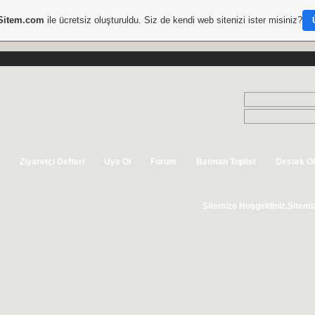
Sitem.com
ile ücretsiz oluşturuldu. Siz de kendi web sitenizi ister misiniz?
Ziyaretçi Defteri
Üye Ol
Forum
Batman Toplist
Destek Ol
Sitemize Hoşgeldiniz.Sitemizde sizede y