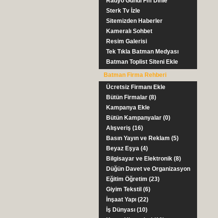
Radyo Gundi Fm Dinle
Sterk Tv İzle
Sitemizden Haberler
Kameralı Sohbet
Resim Galerisi
Tek Tıkla Batman Medyası
Batman Toplist Siteni Ekle
Batman Firma Rehberi
Ücretsiz Firmanı Ekle
Bütün Firmalar (8)
Kampanya Ekle
Bütün Kampanyalar (0)
Alışveriş (16)
Basın Yayın ve Reklam (5)
Beyaz Eşya (4)
Bilgisayar ve Elektronik (8)
Düğün Davet ve Organizasyon
(5)
Eğitim Öğretim (23)
Giyim Tekstil (6)
İnşaat Yapı (22)
İş Dünyası (10)