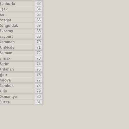
anlıurfa
63
şak
64
an
65
ozgat
66
onguldak
67
ksaray
68
ayburt
69
araman
70
ırıkkale
71
atman
72
ırnak
73
artın
74
rdahan
75
ğdır
76
alova
77
arabük
78
ilis
79
smaniye
80
üzce
81