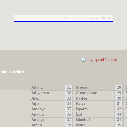
!!! 10Sn Sonra Kapanacak...
Kapat !
Plaka Kodları
Adana
01
Giresun
28
S
Adıyaman
02
Gümüşhane
29
S
Afyon
03
Hakkari
30
S
Ağrı
04
Hatay
31
S
Amasya
05
Isparta
32
T
Ankara
06
İçel
33
T
Antalya
07
İstanbul
34
T
Artvin
08
İzmir
35
T