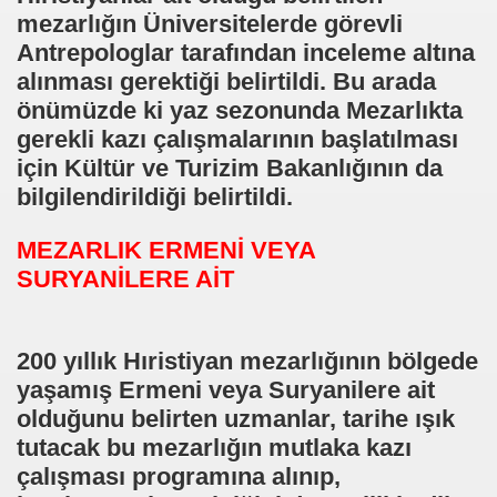
mezarlığın Üniversitelerde görevli
i ve edebiyati bolumu acilacak
Antrepologlar tarafından inceleme altına
alınması gerektiği belirtildi. Bu arada
isi
önümüzde ki yaz sezonunda Mezarlıkta
er arsivi
gerekli kazı çalışmalarının başlatılması
için Kültür ve Turizim Bakanlığının da
rlarinda bulunan kemikler 200 yillik hristiyan mezarligina a
bilgilendirildiği belirtildi.
neye gelen hastanin safra kesesinden 7 cm lik tas cikti haber
MEZARLIK ERMENİ VEYA
SURYANİLERE AİT
gorevlisi alacak 2012
012
200 yıllık Hıristiyan mezarlığının bölgede
sin Tadini Cikariyor
yaşamış Ermeni veya Suryanilere ait
olduğunu belirten uzmanlar, tarihe ışık
tutacak bu mezarlığın mutlaka kazı
frekansi sterk tv yayin akisi
çalışması programına alınıp,