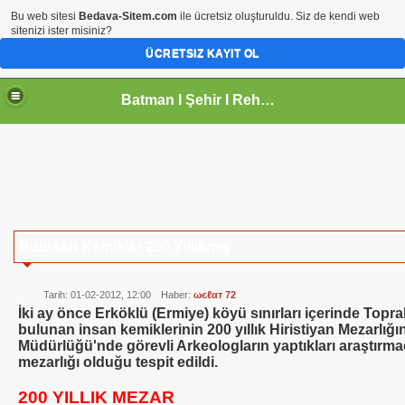
Bu web sitesi
Bedava-Sitem.com
ile ücretsiz oluşturuldu. Siz de kendi web
sitenizi ister misiniz?
ÜCRETSIZ KAYIT OL
Batman I Şehir I Rehberi
Bulunan Kemikler 200 Yıllıkmış
Tarih: 01-02-2012, 12:00
Haber:
ωєℓαт 72
İki ay önce Erköklü (Ermiye) köyü sınırları içerinde Topr
bulunan insan kemiklerinin 200 yıllık Hiristiyan Mezarlığın
Müdürlüğü'nde görevli Arkeologların yaptıkları araştırmad
mezarlığı olduğu tespit edildi.
200 YILLIK MEZAR