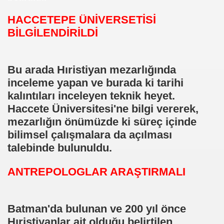
HACCETEPE ÜNİVERSETİSİ
BİLGİLENDİRİLDİ
Bu arada Hıristiyan mezarlığında
inceleme yapan ve burada ki tarihi
kalıntıları inceleyen teknik heyet.
Haccete Üniversitesi'ne bilgi vererek,
hla vuruldu
mezarlığın önümüzde ki süreç içinde
bilimsel çalışmalara da açılması
reye girecek
talebinde bulunuldu.
ildi haberi
ANTREPOLOGLAR ARAŞTIRMALI
l binasini soydu
ibi yeni kopru 1100 metre
Batman'da bulunan ve 200 yıl önce
Hıristiyanlar ait olduğu belirtilen
yusturucu hap sattirmak istediler